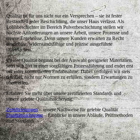
Qualität ist für uns nicht nur ein Versprechen – sie ist fester
Bestandteil jeder Beschichtung, die unser Haus verlässt. Als
Lohnbeschichter im Bereich Pulverbeschichtung stellen wir
höchste Anforderungen an unsere Arbeit, unsere Prozesse und
unsere Ergebnisse. Denn unsere Kunden erwarten zu Recht
langlebige, widerstandsfähige und präzise ausgeführte
Oberflächen.
Unsere Qualität beginnt bei der Auswahl geeigneter Materialien,
setzt sich fort in einer sorgfältigen Prozessführung und endet erst
mit einer kontrollierten Endabnahme. Dabei verfolgen wir stets
das Ziel, nicht nur Normen zu erfüllen, sondern Erwartungen zu
übertreffen.
Erfahren Sie mehr über unsere zertifizierten Standards und
unsere gelebte Qualitätssicherung:
Zertifizierungen
– unsere Nachweise für gelebte Qualität
Qualitätssicherung
– Einblicke in unsere Abläufe, Prüfmethoden
und Standards