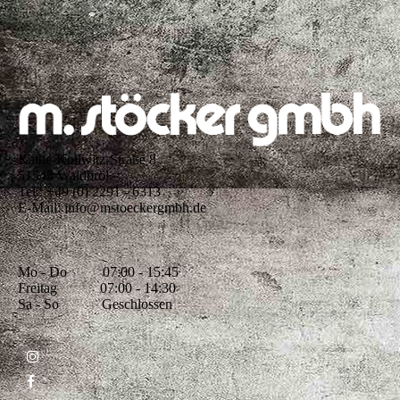
Käthe-Kollwitz-Straße 8
51545 Waldbröl
Tel.: +49 (0) 2291 - 6313
E-Mail: info@mstoeckergmbh.de
Mo - Do 07:00 - 15:45
Freitag 07:00 - 14:30
Sa - So Geschlossen